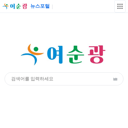
뉴스포털
|
여순광통합플랫폼