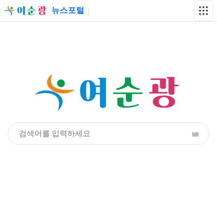
뉴스포털
|
여순광통합플랫폼