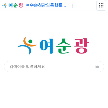
여수순천광양통합플랫폼
|
여순광통합플랫폼